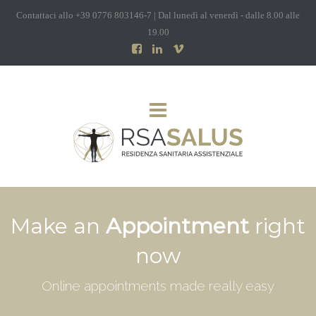
Contattaci allo +39 0776 803146-7 | Dal lunedì al venerdì - dalle 8.00 alle
19.00
Make an
Appointment
right
now
Online appointments made really easy